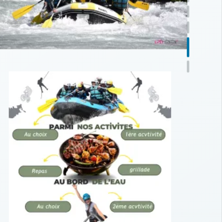
rand parcours
ntégrale Ubaye