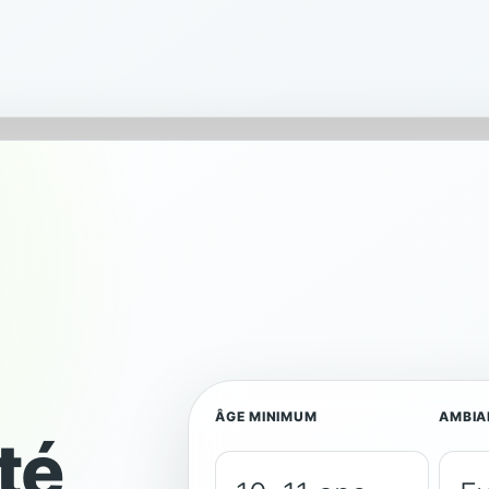
Au fil de l’eau
U
Découverte Ubaye
J
ÂGE MINIMUM
AMBIA
té