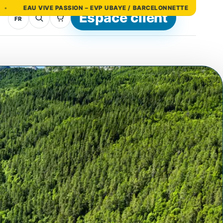
SSION – EVP UBAYE / BARCELONNETTE
04 92 85 53 99
Espace client
FR