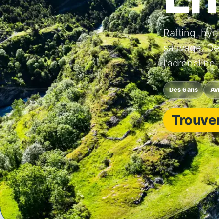
Rafting, hy
sauvage. De
l’adrénaline.
Dès 6 ans
Av
Trouver