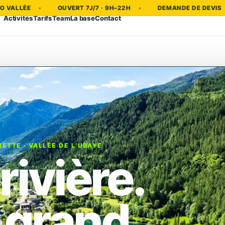
VERT 7J/7 · 9H–22H
DEMANDE DE DEVIS
EAU VIVE PA
Activités
Tarifs
Team
La base
Contact
ETTE · VALLÉE DE L’UBAYE
rivière.
 grand.