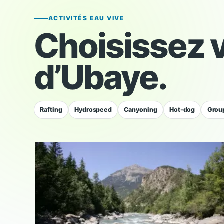
ACTIVITÉS EAU VIVE
Choisissez 
d’Ubaye.
Rafting
Hydrospeed
Canyoning
Hot-dog
Group