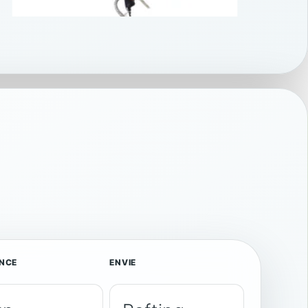
ne journée complète
ournée aventure
NCE
ENVIE