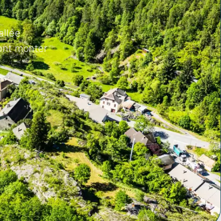
allée
ont monter