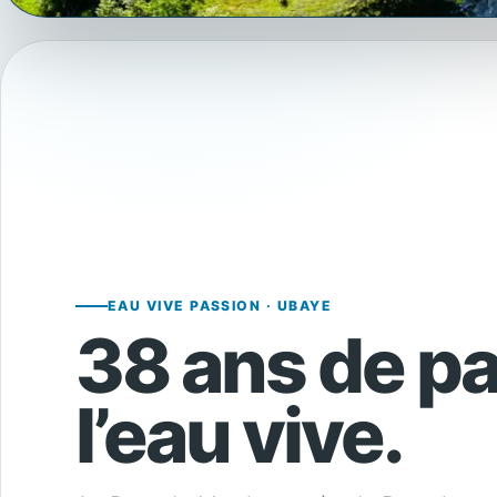
EAU VIVE PASSION · UBAYE
38 ans de p
l’eau vive.