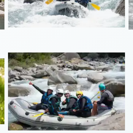
Rapides & fun
G
Rafting sensation
I