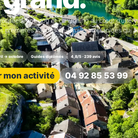
drospeed, hot-dog et canyoning au cœur d’une v
s premières vagues en famille aux rapides qui f
ril → octobre
Guides diplômés
4,8/5 · 239 avis
 mon activité
04 92 85 53 99