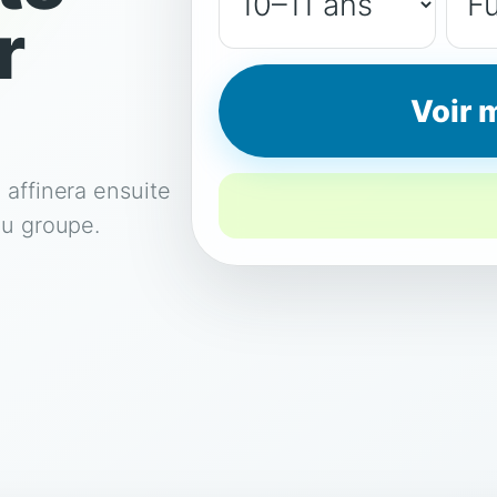
r
Voir 
 affinera ensuite
du groupe.