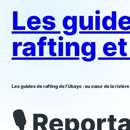
Les guid
rafting e
Les guides de rafting de l’Ubaye : au cœur de la rivièr
🎙️ Report