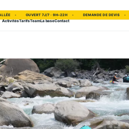
une
OUVERT 7J/7 · 9H–22H
DEMANDE DE DEVIS
EAU 
Activités
Tarifs
Team
La base
Contact