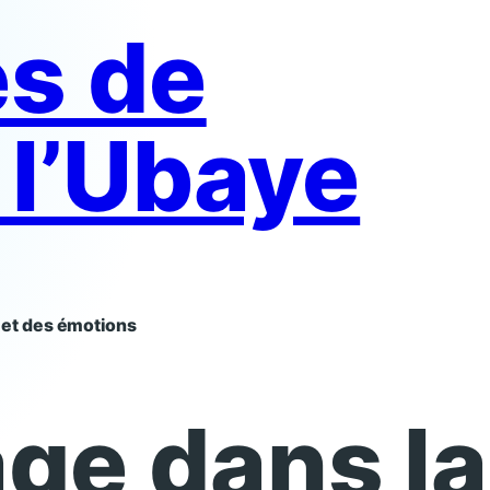
es de
t l’Ubaye
e et des émotions
age dans la