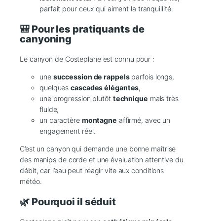
parfait pour ceux qui aiment la tranquillité.
🎒 Pour les pratiquants de
canyoning
Le canyon de Costeplane est connu pour :
une
succession de rappels
parfois longs,
quelques
cascades élégantes
,
une progression plutôt
technique
mais très
fluide,
un caractère
montagne
affirmé, avec un
engagement réel.
C’est un canyon qui demande une bonne maîtrise
des manips de corde et une évaluation attentive du
débit, car l’eau peut réagir vite aux conditions
météo.
🌿 Pourquoi il séduit