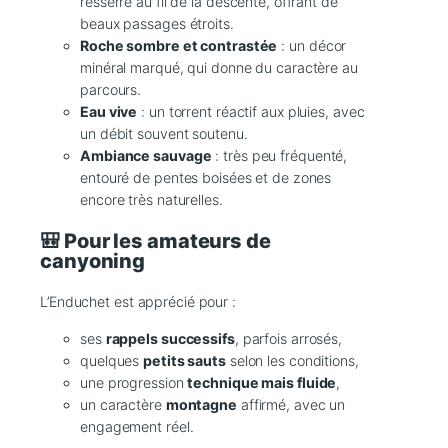
resserre au fil de la descente, offrant de
beaux passages étroits.
Roche sombre et contrastée
: un décor
minéral marqué, qui donne du caractère au
parcours.
Eau vive
: un torrent réactif aux pluies, avec
un débit souvent soutenu.
Ambiance sauvage
: très peu fréquenté,
entouré de pentes boisées et de zones
encore très naturelles.
🎒 Pour les amateurs de
canyoning
L’Enduchet est apprécié pour :
ses
rappels successifs
, parfois arrosés,
quelques
petits sauts
selon les conditions,
une progression
technique mais fluide
,
un caractère
montagne
affirmé, avec un
engagement réel.